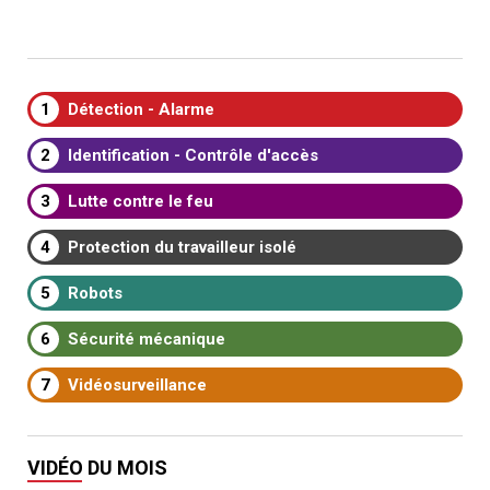
1
Détection - Alarme
2
Identification - Contrôle d'accès
3
Lutte contre le feu
4
Protection du travailleur isolé
5
Robots
6
Sécurité mécanique
7
Vidéosurveillance
VIDÉO DU MOIS