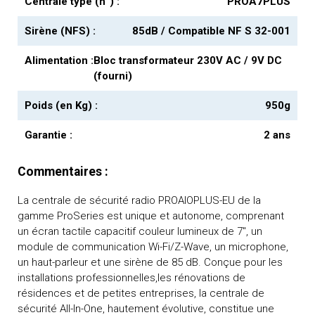
Centrale type (n°) :
PROA7PLUS
Sirène (NFS) :
85dB / Compatible NF S 32-001
Alimentation :
Bloc transformateur 230V AC / 9V DC
(fourni)
Poids (en Kg) :
950g
Garantie :
2 ans
Commentaires :
La centrale de sécurité radio PROAIOPLUS-EU de la
gamme ProSeries est unique et autonome, comprenant
un écran tactile capacitif couleur lumineux de 7", un
module de communication Wi-Fi/Z-Wave, un microphone,
un haut-parleur et une sirène de 85 dB. Conçue pour les
installations professionnelles,les rénovations de
résidences et de petites entreprises, la centrale de
sécurité All-In-One, hautement évolutive, constitue une