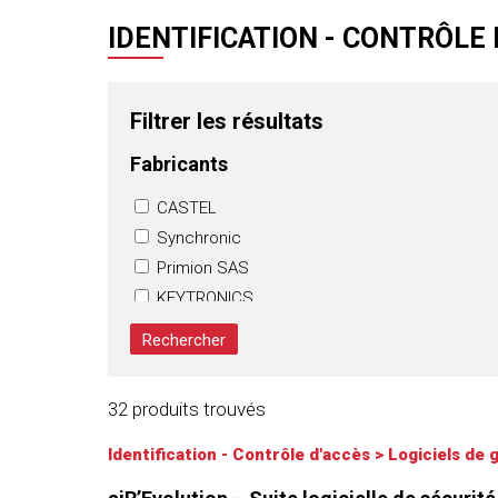
IDENTIFICATION - CONTRÔLE 
Filtrer les résultats
Fabricants
CASTEL
Synchronic
Primion SAS
KEYTRONICS
Sécurité Communications SAS
(Resideo)
Fichet Group
32 produits trouvés
SELEPSO
Identification - Contrôle d'accès
>
Logiciels de 