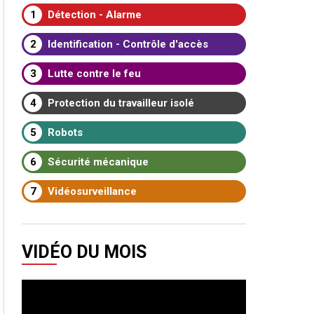
1
Détection - Alarme
2
Identification - Contrôle d'accès
3
Lutte contre le feu
4
Protection du travailleur isolé
5
Robots
6
Sécurité mécanique
7
Vidéosurveillance
VIDÉO DU MOIS