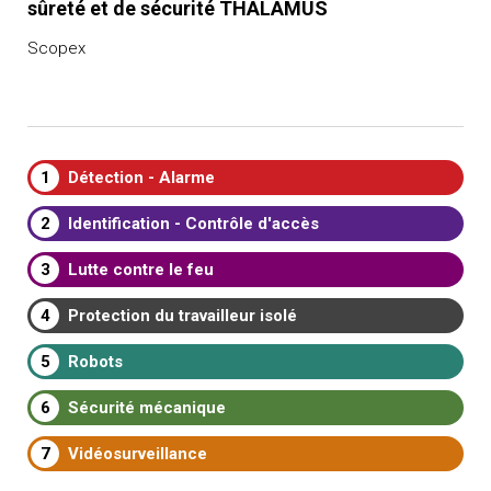
sûreté et de sécurité THALAMUS
Scopex
1
Détection - Alarme
2
Identification - Contrôle d'accès
3
Lutte contre le feu
4
Protection du travailleur isolé
5
Robots
6
Sécurité mécanique
7
Vidéosurveillance