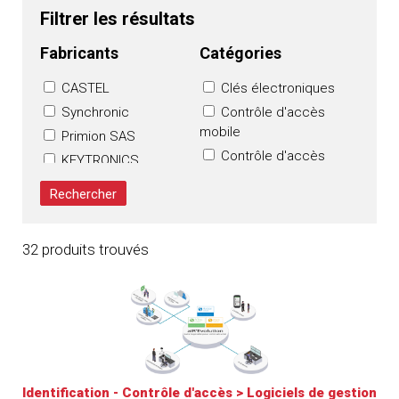
Filtrer les résultats
Fabricants
Catégories
CASTEL
Clés électroniques
Synchronic
Contrôle d'accès
mobile
Primion SAS
Contrôle d'accès
KEYTRONICS
sur IP
Sécurité
Interphones
Communications SAS
(Resideo)
Lecteurs
Fichet Group
Logiciels de gestion
32 produits trouvés
SELEPSO
Systèmes de
contrôle d'accès
Identification - Contrôle d'accès
>
Logiciels de gestion