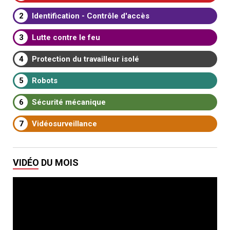
2
Identification - Contrôle d'accès
3
Lutte contre le feu
4
Protection du travailleur isolé
5
Robots
6
Sécurité mécanique
7
Vidéosurveillance
VIDÉO DU MOIS