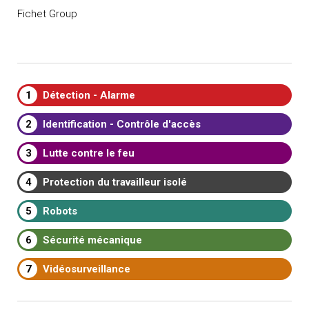
Fichet Group
1
Détection - Alarme
2
Identification - Contrôle d'accès
3
Lutte contre le feu
4
Protection du travailleur isolé
5
Robots
6
Sécurité mécanique
7
Vidéosurveillance