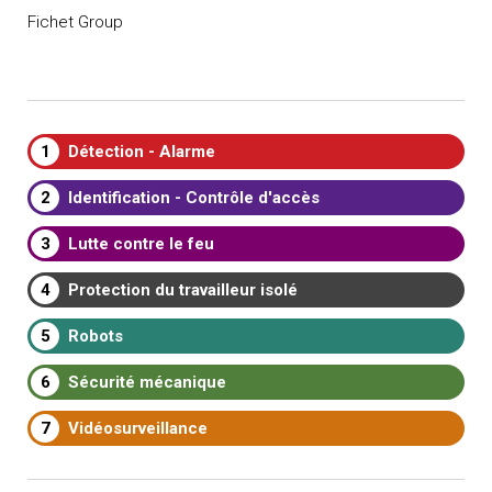
Fichet Group
1
Détection - Alarme
2
Identification - Contrôle d'accès
3
Lutte contre le feu
4
Protection du travailleur isolé
5
Robots
6
Sécurité mécanique
7
Vidéosurveillance